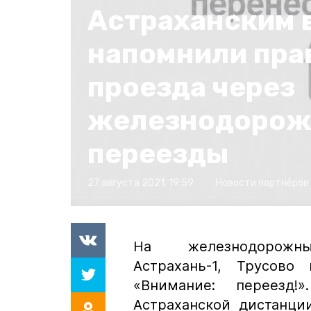
Астраханским 
напомнили пра
проезда через
железнодоро
переезды
27 августа 2021, 19:59
Новости партнёров
На железнодорож
Астрахань-1, Трусов
«Внимание: переезд
Астраханской дистанци