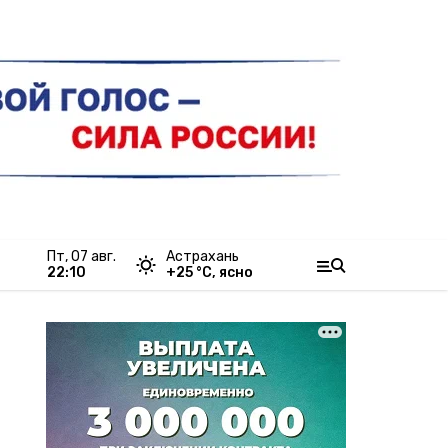
пт, 07 авг.
Астрахань
22:10
+
25
°С,
ясно