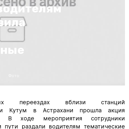
водителям
вила
жные
Фото:
ных переездах вблизи станций
о и Кутум в Астрахани прошла акция
!». В ходе мероприятия сотрудники
и пути раздали водителям тематические