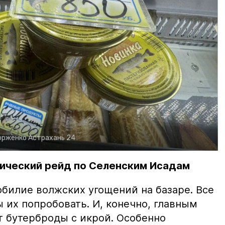
орженко
Астрахань 24
ический рейд по Селенским Исадам
билие волжских угощений на базаре. Все
ы их попробовать. И, конечно, главным
т бутерброды с икрой. Особенно