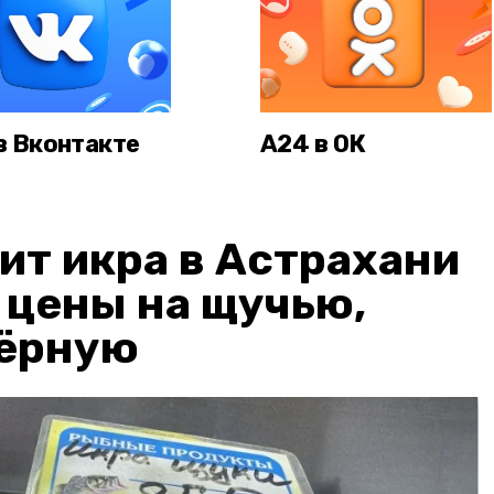
в Вконтакте
А24 в ОК
ит икра в Астрахани
: цены на щучью,
чёрную