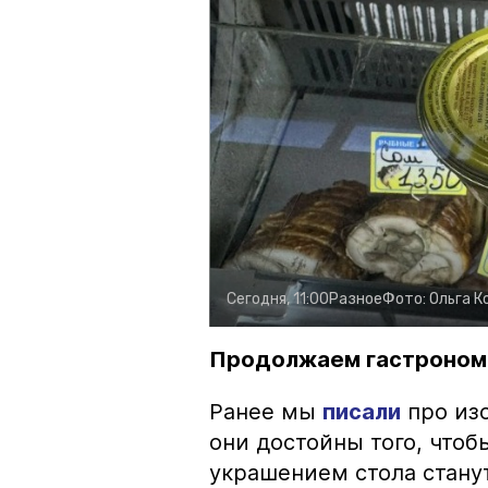
Сегодня, 11:00
Разное
Фото:
Ольга К
Продолжаем гастроном
Ранее мы
писали
про изо
они достойны того, чтоб
украшением стола стану