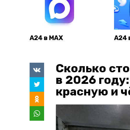
А24 в MAX
А24 
Сколько сто
в 2026 году
красную и 