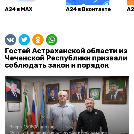
А24 в MAX
А24 в Вконтакте
А2
Гостей Астраханской области из
Чеченской Республики призвали
соблюдать закон и порядок
Вчера, 16:15
Общество
Фото:
управление пресс-службы и информации