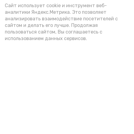
отчёт
прокуратура астраханской области
Сайт использует cookie и инструмент веб-
аналитики Яндекс.Метрика. Это позволяет
права
анализировать взаимодействие посетителей с
сайтом и делать его лучше. Продолжая
пользоваться сайтом, Вы соглашаетесь с
использованием данных сервисов.
Подпишись!
А24 в MAX
А24 в Вконтакте
А2