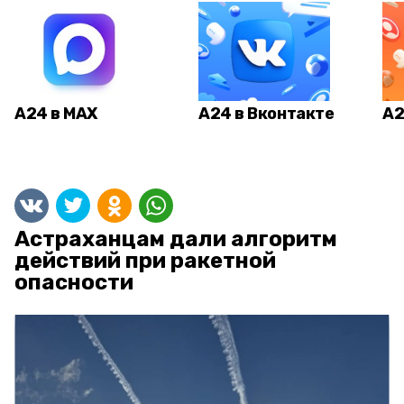
А24 в MAX
А24 в Вконтакте
А2
Астраханцам дали алгоритм
действий при ракетной
опасности