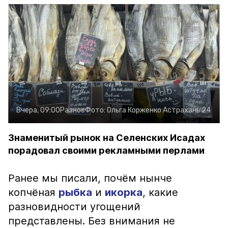
Вчера, 09:00
Разное
Фото:
Ольга Корженко
Астрахань 24
Знаменитый рынок на Селенских Исадах
порадовал своими рекламными перлами
Ранее мы писали, почём нынче
копчёная
рыбка
и
икорка
, какие
разновидности угощений
представлены. Без внимания не