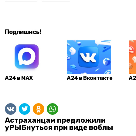
Подпишись!
А24 в MAX
А24 в Вконтакте
А2
Астраханцам предложили
уРЫБнуться при виде воблы