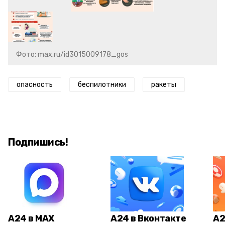
Фото: max.ru/id3015009178_gos
опасность
беспилотники
ракеты
Подпишись!
А24 в MAX
А24 в Вконтакте
А2