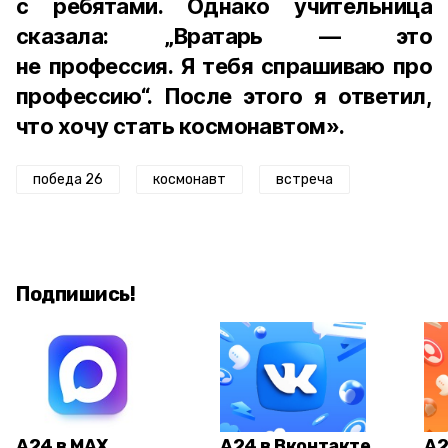
с ребятами. Однако учительница
сказала: „Вратарь — это
не профессия. Я тебя спрашиваю про
профессию“. После этого я ответил,
что хочу стать космонавтом».
победа 26
космонавт
встреча
Подпишись!
А24 в MAX
А24 в Вконтакте
А2