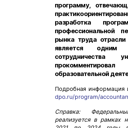
программу, отвечаю
практикоориентирован
разработка прогр
профессиональной п
рынка труда отрасли
является одним 
сотрудничества 
прокомментировал
образовательной деяте
Подробная информация и
dpo.ru/program/accountan
Справка: Федеральн
реализуется в рамках 
2021 по 2024 годы п