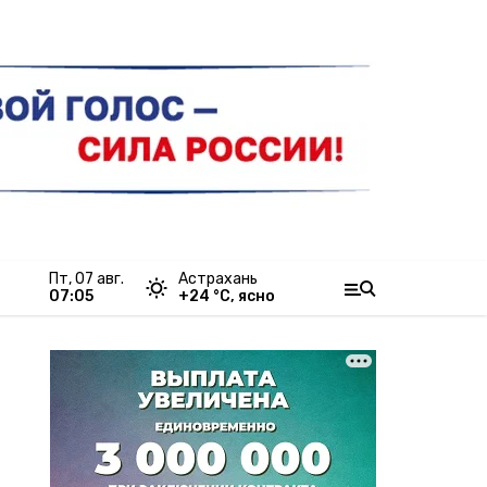
пт, 07 авг.
Астрахань
07:05
+
24
°С,
ясно