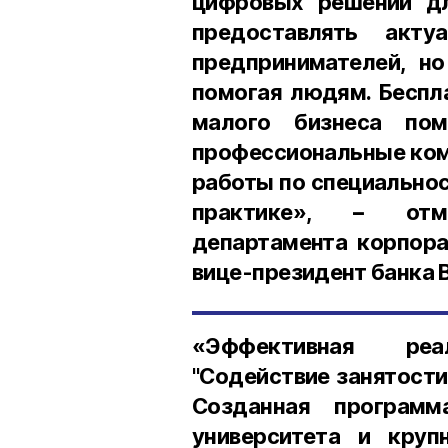
цифровых решений дл
предоставлять акт
предпринимателей, но
помогая людям. Беспл
малого бизнеса по
профессиональные ком
работы по специальнос
практике», − отмет
департамента корпора
вице-президент банка 
«Эффективная реа
"Содействие занятости
Созданная программ
университета и круп