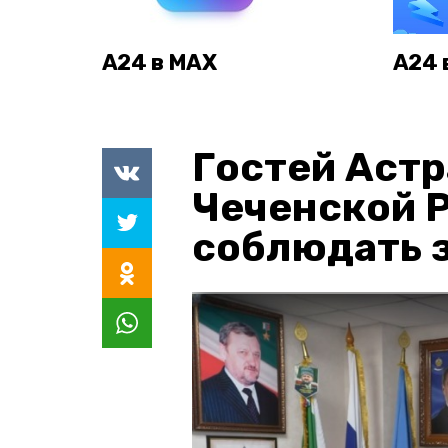
А24 в MAX
А24 
Гостей Астр
Чеченской 
соблюдать з