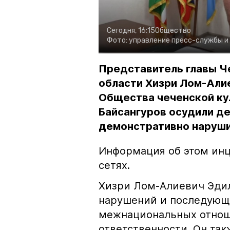
Сегодня, 16:15
Общество
Фото:
управление пресс-службы и
Представитель главы Ч
области Хизри Лом-Али
Общества чеченской ку
Байсангуров осудили де
демонстративно наруши
Информация об этом инц
сетях.
Хизри Лом-Алиевич Эдил
нарушений и последующе
межнациональных отноше
ответственности. Он та