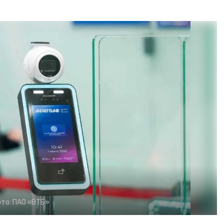
то:
ПАО «ВТБ»