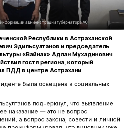
 информации администрации губернатора АО
еченской Республики в Астраханской
евич Эдильсултанов и председатель
льтуры «Вайнах» Адлан Мухадинович
йствия гостя региона, который
л ПДД в центре Астрахани
иденте была освещена в социальных
ьсултанов подчеркнул, что выявление
е наказание — это не вопрос
ний, а вопрос закона, совести и личной
кже проинформировал, что виновник уже