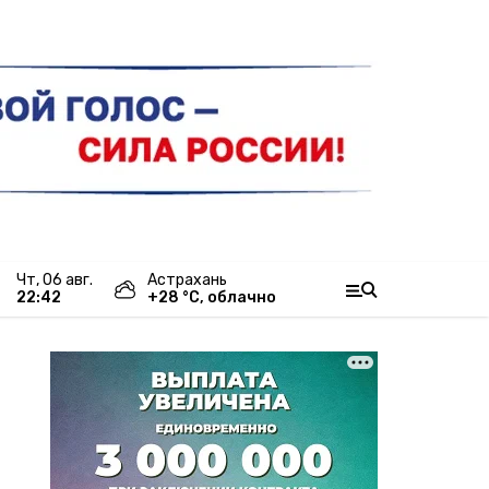
чт, 06 авг.
Астрахань
22:42
+
28
°С,
облачно