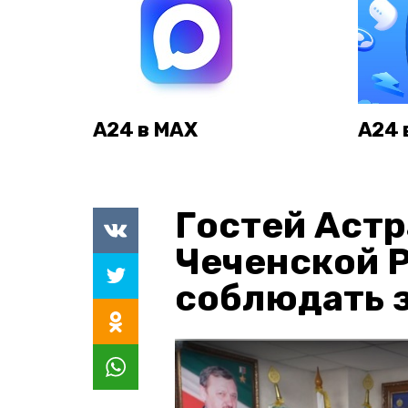
А24 в MAX
А24 
Гостей Астр
Чеченской 
соблюдать з