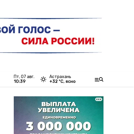
пт, 07 авг.
Астрахань
10:39
+
32
°С,
ясно