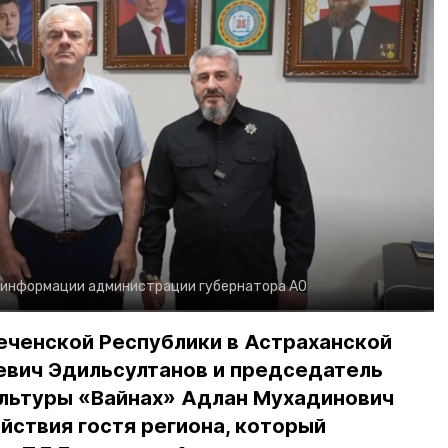
 информации администрации губернатора АО
еченской Республики в Астраханской
евич Эдильсултанов и председатель
льтуры «Вайнах» Адлан Мухадинович
йствия гостя региона, который