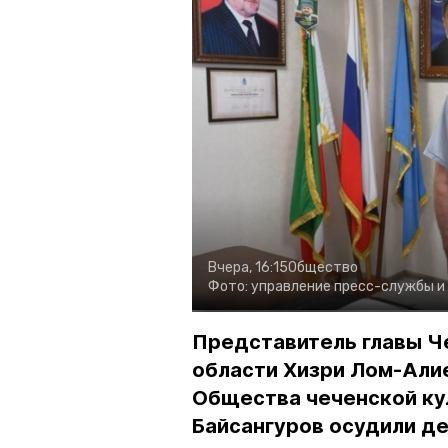
Вчера, 16:15
Общество
Фото:
управление пресс-службы и
Представитель главы Ч
области Хизри Лом-Али
Общества чеченской ку
Байсангуров осудили де