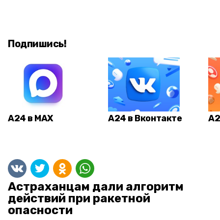
Подпишись!
А24 в MAX
А24 в Вконтакте
А2
Астраханцам дали алгоритм
действий при ракетной
опасности