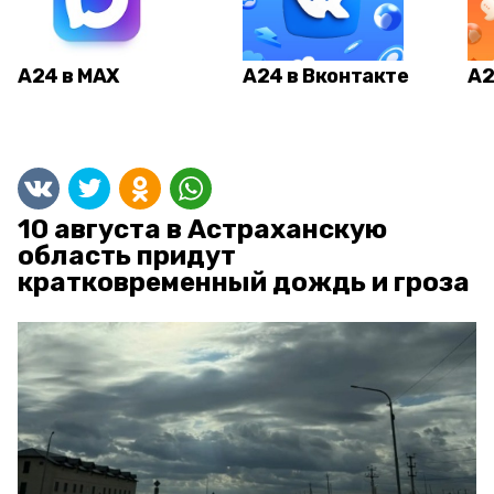
А24 в MAX
А24 в Вконтакте
А2
10 августа в Астраханскую
область придут
кратковременный дождь и гроза