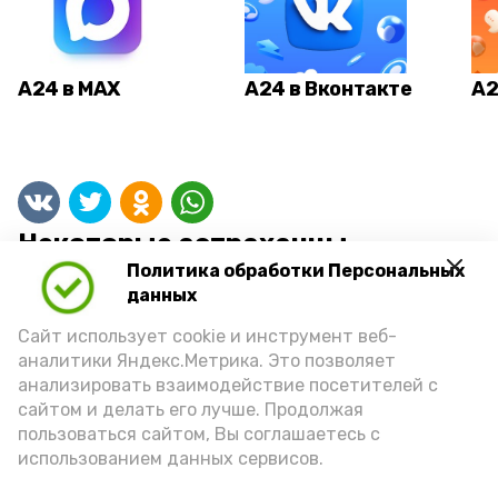
А24 в MAX
А24 в Вконтакте
А2
Некоторые астраханцы
останутся без света 10 августа
Политика обработки Персональных
данных
Сайт использует cookie и инструмент веб-
аналитики Яндекс.Метрика. Это позволяет
анализировать взаимодействие посетителей с
сайтом и делать его лучше. Продолжая
пользоваться сайтом, Вы соглашаетесь с
использованием данных сервисов.