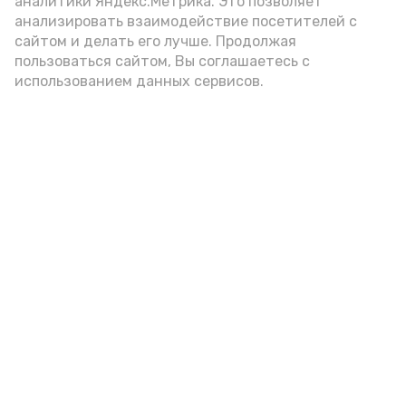
аналитики Яндекс.Метрика. Это позволяет
анализировать взаимодействие посетителей с
А24 в MAX
А24 в Вконтакте
А2
сайтом и делать его лучше. Продолжая
пользоваться сайтом, Вы соглашаетесь с
использованием данных сервисов.
Некоторые астраханцы
останутся без света 7 августа