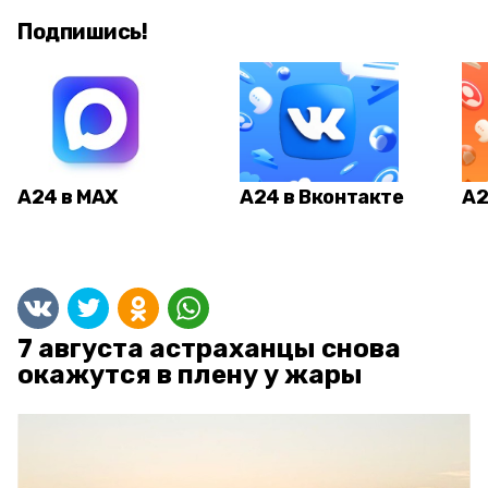
Подпишись!
А24 в MAX
А24 в Вконтакте
А2
7 августа астраханцы снова
окажутся в плену у жары