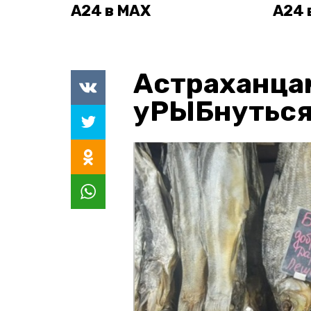
А24 в MAX
А24 
Астраханца
уРЫБнуться