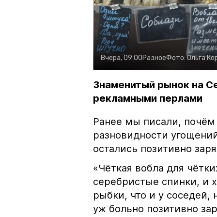
Вчера, 09:00
Разное
Фото:
Ольга Ко
Знаменитый рынок на С
рекламными перлами
Ранее мы писали, почём
разновидности угощений
остались позитивно зар
«Чёткая вобла для чётки
серебристые спинки, и 
рыбки, что и у соседей, 
уж больно позитивно за