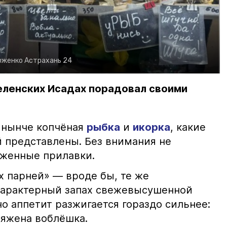
рженко
Астрахань 24
еленских Исадах порадовал своими
 нынче копчёная
рыбка
и
икорка
, какие
 представлены. Без внимания не
яженные прилавки.
х парней» — вроде бы, те же
характерный запах свежевысушенной
но аппетит разжигается гораздо сильнее:
ряжена воблёшка.