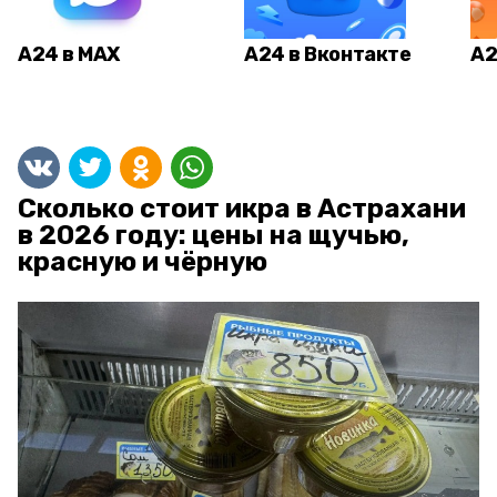
А24 в MAX
А24 в Вконтакте
А2
Сколько стоит икра в Астрахани
в 2026 году: цены на щучью,
красную и чёрную