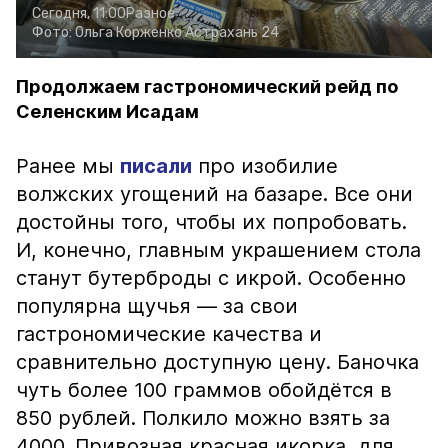
Сегодня, 11:00
Разное
Фото:
Ольга Корженко
Астрахань 24
Продолжаем гастрономический рейд по
Селенским Исадам
Ранее мы
писали
про изобилие
волжских угощений на базаре. Все они
достойны того, чтобы их попробовать.
И, конечно, главным украшением стола
станут бутерброды с икрой. Особенно
популярна щучья — за свои
гастрономические качества и
сравнительно доступную цену. Баночка
чуть более 100 граммов обойдётся в
850 рублей. Полкило можно взять за
4000. Привозная красная икорка, для