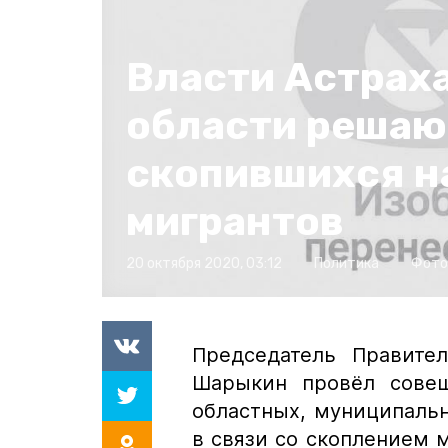
Власти Астрах
области решаю
скопившихся н
мигрантов
20 октября 2020, 03:12
Политика
Фото
Председатель Правител
Шарыкин провёл совещ
областных, муниципальн
в связи со скоплением м