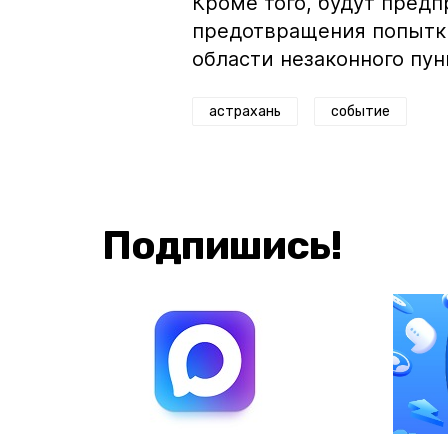
Кроме того, будут пред
предотвращения попытки
области незаконного пу
астрахань
событие
Подпишись!