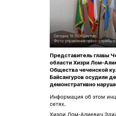
Сегодня, 16:15
Общество
Фото:
управление пресс-службы и
Представитель главы Ч
области Хизри Лом-Али
Общества чеченской ку
Байсангуров осудили де
демонстративно наруши
Информация об этом инц
сетях.
Хизри Лом-Алиевич Эдил