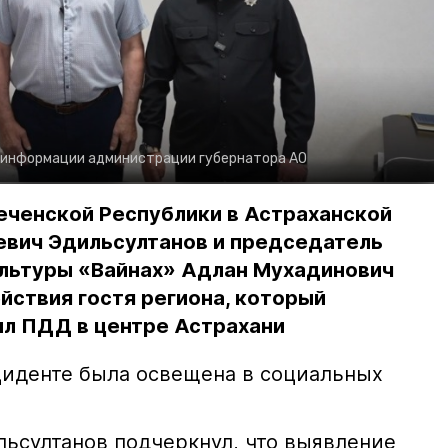
 информации администрации губернатора АО
еченской Республики в Астраханской
евич Эдильсултанов и председатель
льтуры «Вайнах» Адлан Мухадинович
йствия гостя региона, который
л ПДД в центре Астрахани
иденте была освещена в социальных
ьсултанов подчеркнул, что выявление