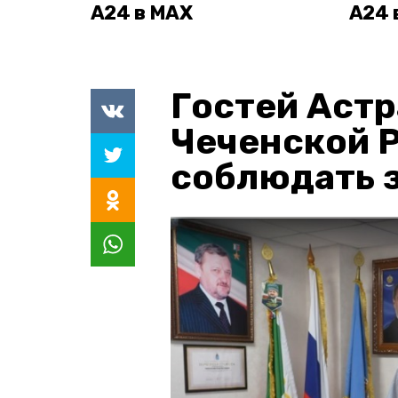
А24 в MAX
А24 
Гостей Астр
Чеченской 
соблюдать з