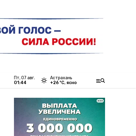
пт, 07 авг.
Астрахань
01:44
+
26
°С,
ясно