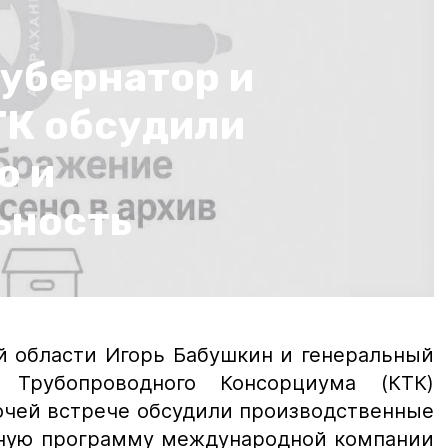
губернатор и
ТК обсудили
о и
ьность
й области Игорь Бабушкин и генеральный
 Трубопроводного Консорциума (КТК)
очей встрече обсудили производственные
ьную программу международной компании