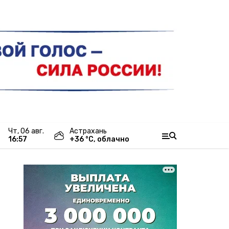
чт, 06 авг.
Астрахань
16:57
+
36
°С,
облачно