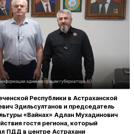
 информации администрации губернатора АО
еченской Республики в Астраханской
евич Эдильсултанов и председатель
льтуры «Вайнах» Адлан Мухадинович
йствия гостя региона, который
л ПДД в центре Астрахани