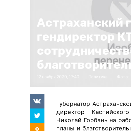
Астраханский 
гендиректор К
сотрудничеств
благотворител
12 ноября 2020, 19:40
Политика
Фото:
Губернатор Астраханско
директор Каспийского
Николай Горбань на раб
планы и благотворител