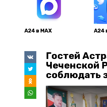
А24 в MAX
А24 
Гостей Астр
Чеченской 
соблюдать з