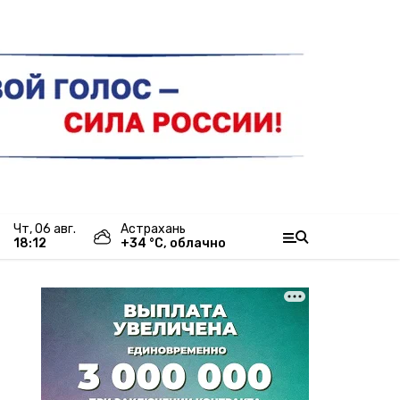
чт, 06 авг.
Астрахань
18:12
+
34
°С,
облачно