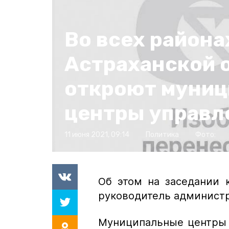
Во всех района
Астраханской 
откроют муни
центры управл
11 июня 2021, 09:14
Политика
Фото:
Об этом на заседании 
руководитель администр
Муниципальные центры у