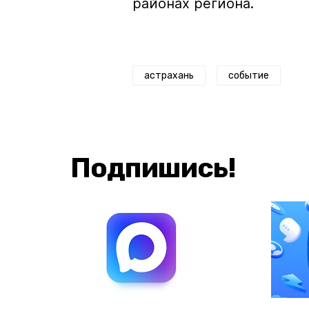
районах региона.
астрахань
событие
Подпишись!