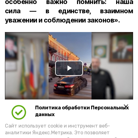
особенно важно помнить: наша
сила — в единстве, взаимном
уважении и соблюдении законов».
Play
Video
Политика обработки Персональных
Видео: управление пресс-службы и информации
данных
администрации губернатора АО
Сайт использует cookie и инструмент веб-
аналитики Яндекс.Метрика. Это позволяет
год единства народов
закон