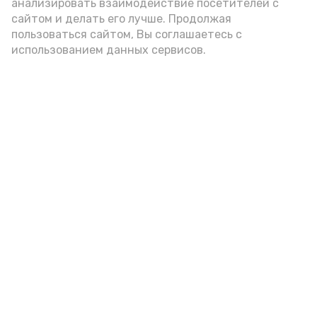
анализировать взаимодействие посетителей с
сайтом и делать его лучше. Продолжая
пользоваться сайтом, Вы соглашаетесь с
использованием данных сервисов.
Подпишись!
А24 в MAX
А24 в Вконтакте
А2
Топ-5 астраханских новостей за
6 августа 2026 года