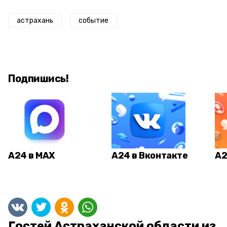
астрахань
событие
Подпишись!
А24 в MAX
А24 в Вконтакте
А2
Гостей Астраханской области из