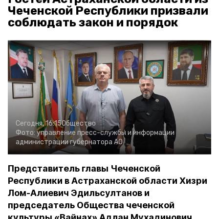
Чеченской Республики призвали
соблюдать закон и порядок
Сегодня, 16:15
Общество
Фото:
управление пресс-службы и информации
администрации губернатора АО
Представитель главы Чеченской
Республики в Астраханской области Хизри
Лом-Алиевич Эдильсултанов и
председатель Общества чеченской
культуры «Вайнах» Адлан Мухадинович