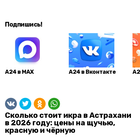
Подпишись!
А24 в MAX
А24 в Вконтакте
А2
Сколько стоит икра в Астрахани
в 2026 году: цены на щучью,
красную и чёрную