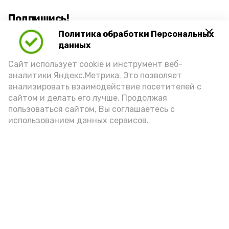
Подпишись!
Политика обработки Персональных
данных
Сайт использует cookie и инструмент веб-
аналитики Яндекс.Метрика. Это позволяет
анализировать взаимодействие посетителей с
А24 в MAX
А24 в Вконтакте
А2
сайтом и делать его лучше. Продолжая
пользоваться сайтом, Вы соглашаетесь с
использованием данных сервисов.
Астраханцам дали алгоритм
действий при ракетной
опасности