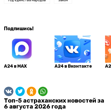
год единства народов
закон
Подпишись!
А24 в MAX
А24 в Вконтакте
А2
Топ-5 астраханских новостей за
6 августа 2026 года