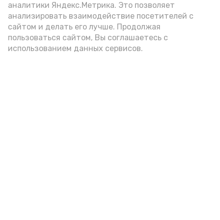
аналитики Яндекс.Метрика. Это позволяет
анализировать взаимодействие посетителей с
7 августа астраханцы снова
сайтом и делать его лучше. Продолжая
окажутся в плену у жары
пользоваться сайтом, Вы соглашаетесь с
использованием данных сервисов.
Сегодня, 21:30
Прогноз погоды
Фото:
Астрахань 24
Мы не знаем как долго, но уступать
прохладе она, по всей видимости, пока не
готова