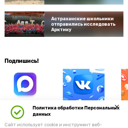
Астраханские школьники
отправились исследовать
Арктику
Подпишись!
А24 в MAX
А24 в Вконтакте
А2
Политика обработки Персональных
данных
Сайт использует cookie и инструмент веб-