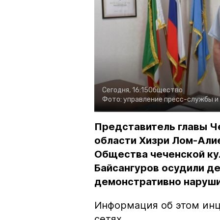
Сегодня, 16:15
Общество
Фото:
управление пресс-службы и
Представитель главы Ч
области Хизри Лом-Али
Общества чеченской ку
Байсангуров осудили де
демонстративно наруши
Информация об этом инц
сетях.