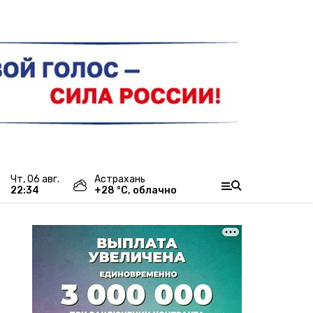
чт, 06 авг.
Астрахань
22:34
+
28
°С,
облачно