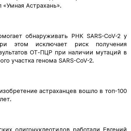
 «Умная Астрахань».
помогает обнаруживать РНК SARS-CoV-2 у
при этом исключает риск получения
зультатов ОТ-ПЦР при наличии мутаций в
го участка генома SARS-CoV-2.
 изобретение астраханцев вошло в топ-100
лет.
ских олигонуклеотидов работали Евгений