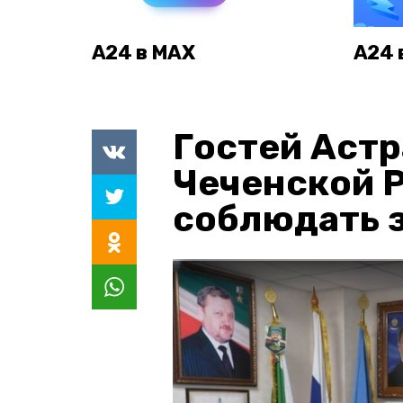
А24 в MAX
А24 
Гостей Астр
Чеченской 
соблюдать з