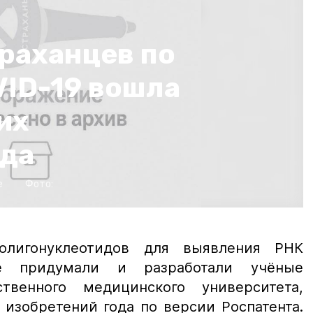
раханцев по
ID-19 вошла
их
ода
е
Фото:
олигонуклеотидов для выявления РНК
ые придумали и разработали учёные
ственного медицинского университета,
 изобретений года по версии Роспатента.