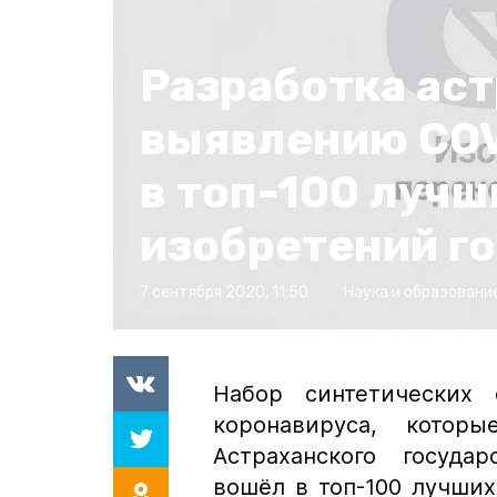
Разработка аст
выявлению COV
в топ-100 лучш
изобретений г
7 сентября 2020, 11:50
Наука и образовани
Набор синтетических 
коронавируса, котор
Астраханского государ
вошёл в топ-100 лучших