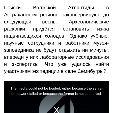
Поиски Волжской Атлантиды в
Астраханском регионе законсервируют до
следующей весны. Археологические
раскопки придётся остановить из-за
надвигающихся холодов. Однако учёные,
научные сотрудники и работники музея-
заповедника не будут отдыхать ни минуты:
впереди у них лабораторные исследования
и экспертизы. Что уже удалось найти
участникам экспедиции в селе Семибугры?
This
is
a
The media could not be loaded, either because the server
modal
window.
or network failed or because the format is not supported.