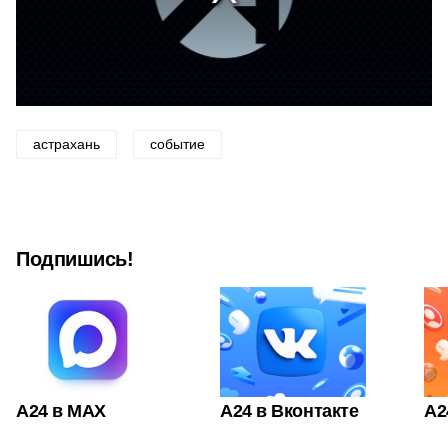
астрахань
событие
Подпишись!
А24 в MAX
А24 в Вконтакте
А2