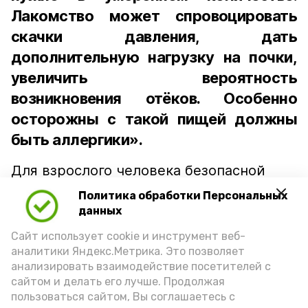
Лакомство может спровоцировать
скачки давления, дать
дополнительную нагрузку на почки,
увеличить вероятность
возникновения отёков. Особенно
осторожны с такой пищей должны
быть аллергики».
Для взрослого человека безопасной
порцией икры считается 30-50 граммов
Политика обработки Персональных
(2-3 ложки). При этом следует обратить
данных
внимание на хлеб, с которым она
Сайт использует cookie и инструмент веб-
подаётся: лучше выбирать
аналитики Яндекс.Метрика. Это позволяет
цельнозерновой, с мукой грубого
анализировать взаимодействие посетителей с
сайтом и делать его лучше. Продолжая
помола. Есть икру следует в первой
пользоваться сайтом, Вы соглашаетесь с
половине дня. Кстати, полезнее для