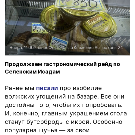
Вчера, 11:00
Разное
Фото:
Ольга Корженко
Астрахань 24
Продолжаем гастрономический рейд по
Селенским Исадам
Ранее мы
писали
про изобилие
волжских угощений на базаре. Все они
достойны того, чтобы их попробовать.
И, конечно, главным украшением стола
станут бутерброды с икрой. Особенно
популярна щучья — за свои