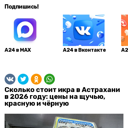
Подпишись!
А24 в MAX
А24 в Вконтакте
А2
Сколько стоит икра в Астрахани
в 2026 году: цены на щучью,
красную и чёрную