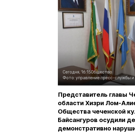
Сегодня, 16:15
Общество
Фото:
управление пресс-службы и
Представитель главы Ч
области Хизри Лом-Али
Общества чеченской ку
Байсангуров осудили де
демонстративно наруши