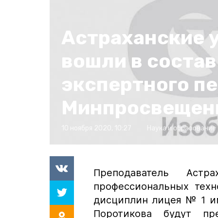
Астраханские 
вошли в состав
экспертного пе
Минпросвещен
10 ноября 2020, 10:27
Наука и образование
Преподаватель Астра
профессиональных техн
дисциплин лицея № 1 и
Поротикова будут пр