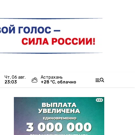
чт, 06 авг.
Астрахань
23:03
+
28
°С,
облачно