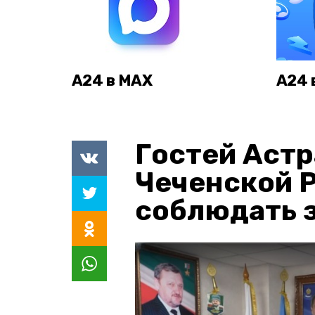
А24 в MAX
А24 
Гостей Астр
Чеченской 
соблюдать з