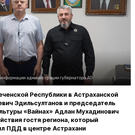
 информации администрации губернатора АО
еченской Республики в Астраханской
евич Эдильсултанов и председатель
льтуры «Вайнах» Адлан Мухадинович
йствия гостя региона, который
л ПДД в центре Астрахани