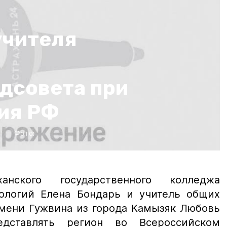
учителя
дсовета при
ия РФ
Фото:
ханского государственного колледжа
ологий Елена Бондарь и учитель общих
мени Гужвина из города Камызяк Любовь
едставлять регион во Всероссийском