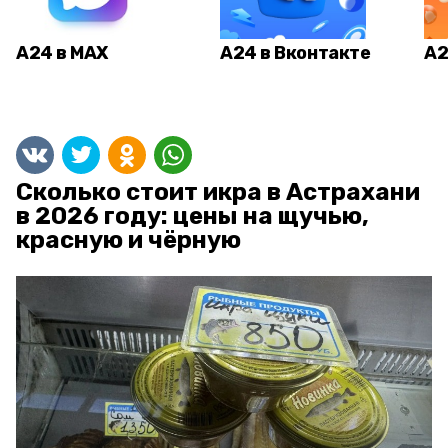
А24 в MAX
А24 в Вконтакте
А2
Сколько стоит икра в Астрахани
в 2026 году: цены на щучью,
красную и чёрную