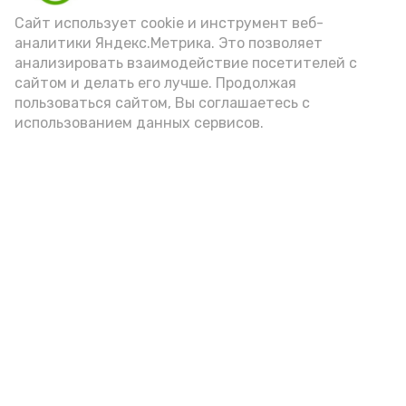
Сайт использует cookie и инструмент веб-
аналитики Яндекс.Метрика. Это позволяет
анализировать взаимодействие посетителей с
А24 в MAX
А24 в Вконтакте
А2
сайтом и делать его лучше. Продолжая
пользоваться сайтом, Вы соглашаетесь с
использованием данных сервисов.
8 августа астраханцы смогут
посмотреть мультфильм про
котиков