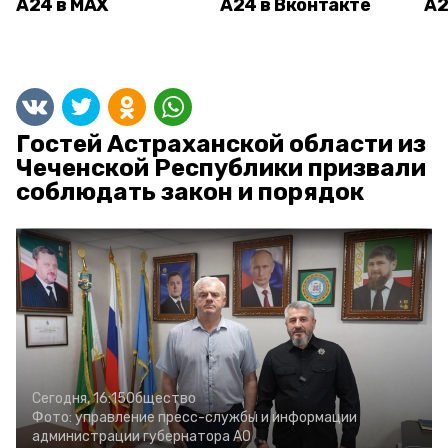
А24 в MAX
А24 в Вконтакте
А2
Гостей Астраханской области из
Чеченской Республики призвали
соблюдать закон и порядок
Сегодня, 16:15
Общество
Фото:
управление пресс-службы и информации
администрации губернатора АО