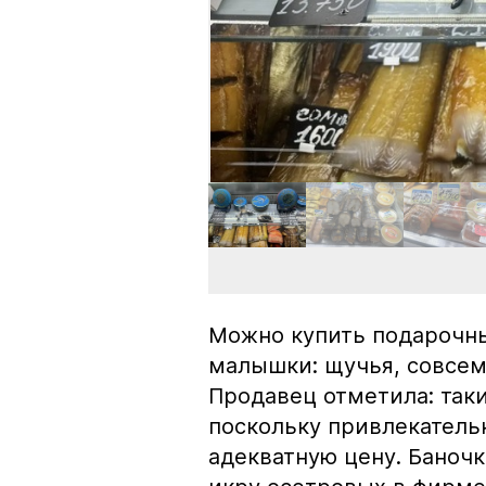
Можно купить подарочны
малышки: щучья, совсем
Продавец отметила: так
поскольку привлекатель
адекватную цену. Баноч