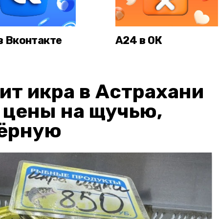
в Вконтакте
А24 в ОК
ит икра в Астрахани
: цены на щучью,
чёрную