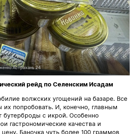
рженко
Астрахань 24
ический рейд по Селенским Исадам
билие волжских угощений на базаре. Все
ы их попробовать. И, конечно, главным
т бутерброды с икрой. Особенно
вои гастрономические качества и
цену. Баночка чуть более 100 граммов