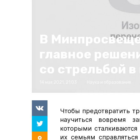
В Минпросвеще
главное решен
со стрельбой в
14 мая 2021, 21:03
Наука и образование
Чтобы предотвратить тр
научиться вовремя за
которыми сталкиваются 
их семьям справляться