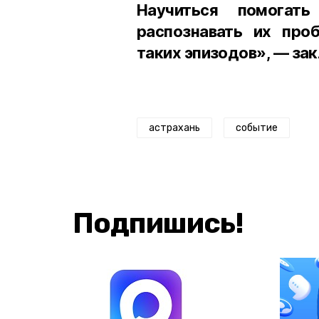
Научиться помогат
распознавать их про
таких эпизодов», — за
астрахань
событие
Подпишись!