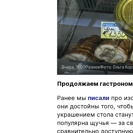
Вчера, 11:00
Разное
Фото:
Ольга Ко
Продолжаем гастроном
Ранее мы
писали
про изо
они достойны того, чтоб
украшением стола стану
популярна щучья — за с
сравнительно доступную 