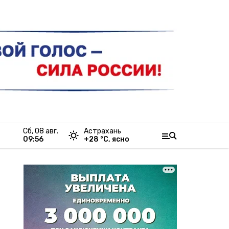
сб, 08 авг.
Астрахань
09:56
+
28
°С,
ясно