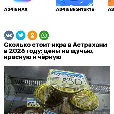
А24 в MAX
А24 в Вконтакте
А2
Сколько стоит икра в Астрахани
в 2026 году: цены на щучью,
красную и чёрную