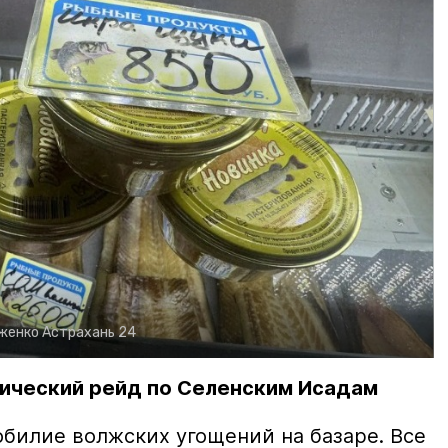
рженко
Астрахань 24
ический рейд по Селенским Исадам
билие волжских угощений на базаре. Все