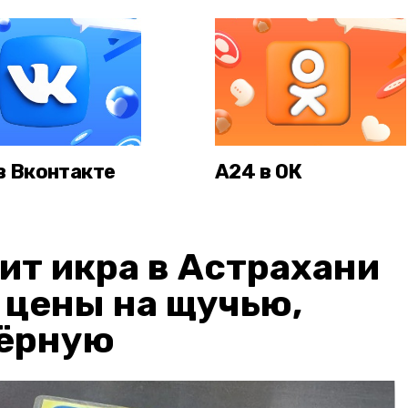
в Вконтакте
А24 в ОК
ит икра в Астрахани
: цены на щучью,
чёрную