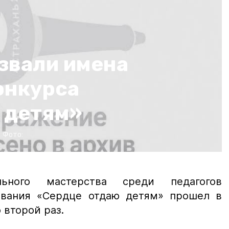
звали имена
онкурса
 детям»
Фото:
льного мастерства среди педагогов
ования «Сердце отдаю детям» прошел в
 второй раз.