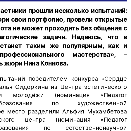
частники прошли несколько испытаний:
юри свои портфолио, провели открытые
бота не может проходить без общения с
агогические задачи. Надеюсь, что в
станет таким же популярным, как и
профессионального мастерства», –
ь жюри Нина Коннова.
спытаний победителем конкурса «Сердце
алья Сидоркина из Центра эстетического
и молодёжи (номинация «Педагог
образования по художественной
рое место разделили Альфия Мухамбетова
еского центра (номинация «Педагог
разования по естественнонаучной