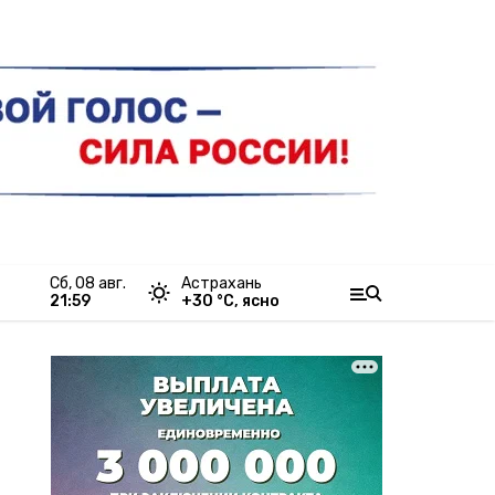
сб, 08 авг.
Астрахань
21:59
+
30
°С,
ясно