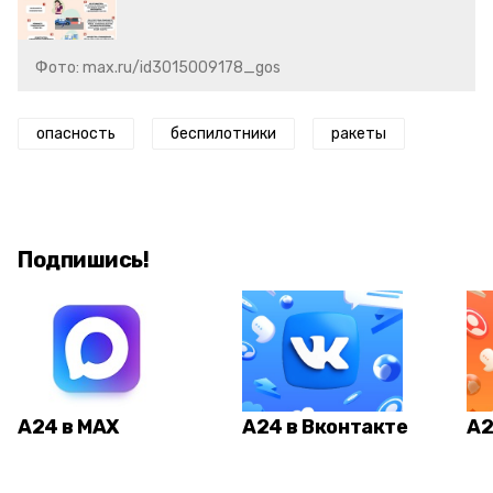
Фото: max.ru/id3015009178_gos
опасность
беспилотники
ракеты
Подпишись!
А24 в MAX
А24 в Вконтакте
А2