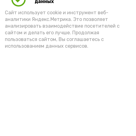
данных
администрации губернатора АО
Сайт использует cookie и инструмент веб-
аналитики Яндекс.Метрика. Это позволяет
год единства народов
закон
анализировать взаимодействие посетителей с
сайтом и делать его лучше. Продолжая
пользоваться сайтом, Вы соглашаетесь с
использованием данных сервисов.
Подпишись!
А24 в MAX
А24 в Вконтакте
А2