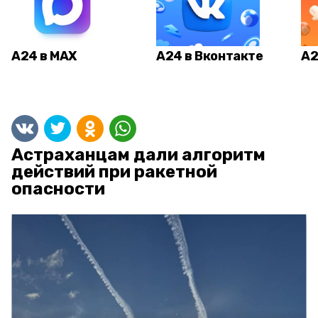
А24 в MAX
А24 в Вконтакте
А2
Астраханцам дали алгоритм
действий при ракетной
опасности