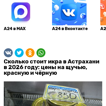
А24 в MAX
А24 в Вконтакте
А2
Сколько стоит икра в Астрахани
в 2026 году: цены на щучью,
красную и чёрную