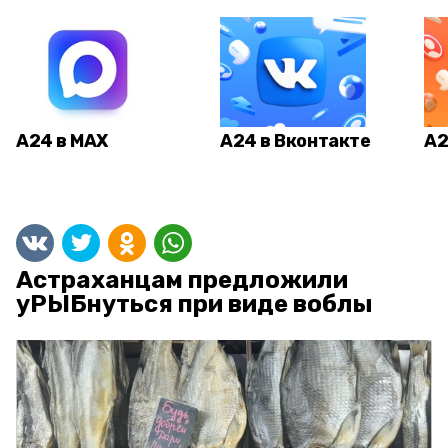
А24 в MAX
А24 в Вконтакте
А2
Астраханцам предложили
уРЫБнуться при виде воблы