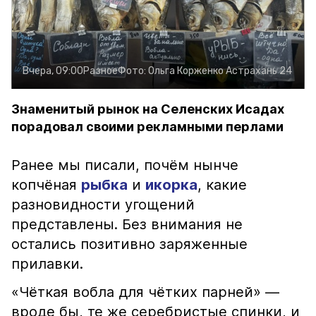
Вчера, 09:00
Разное
Фото:
Ольга Корженко
Астрахань 24
Знаменитый рынок на Селенских Исадах
порадовал своими рекламными перлами
Ранее мы писали, почём нынче
копчёная
рыбка
и
икорка
, какие
разновидности угощений
представлены. Без внимания не
остались позитивно заряженные
прилавки.
«Чёткая вобла для чётких парней» —
вроде бы, те же серебристые спинки, и