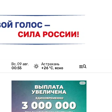
вс, 09 авг.
Астрахань
00:55
+
26
°С,
ясно