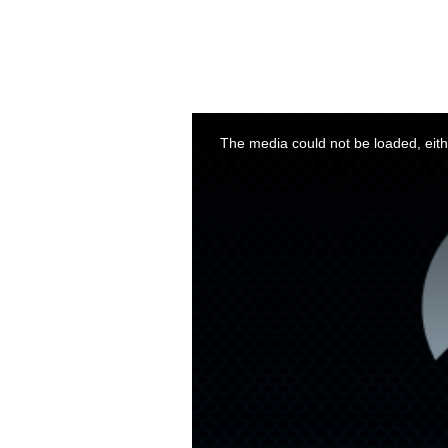
This
is
a
The media could not be loaded, eith
modal
window.