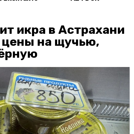
ит икра в Астрахани
: цены на щучью,
чёрную