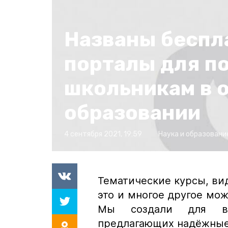
Названы беспл
порталы для п
школьникам в 
образовании
4 сентября 2021, 19:59
Наука и образовани
Тематические курсы, вид
это и многое другое мож
Мы создали для 
предлагающих надёжные