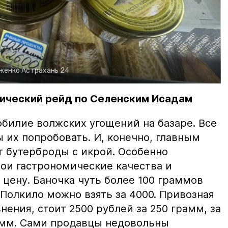
рженко
Астрахань 24
ический рейд по Селенским Исадам
билие волжских угощений на базаре. Все
ы их попробовать. И, конечно, главным
т бутерброды с икрой. Особенно
вои гастрономические качества и
цену. Баночка чуть более 100 граммов
 Полкило можно взять за 4000. Привозная
нения, стоит 2500 рублей за 250 грамм, за
амм. Сами продавцы недовольны