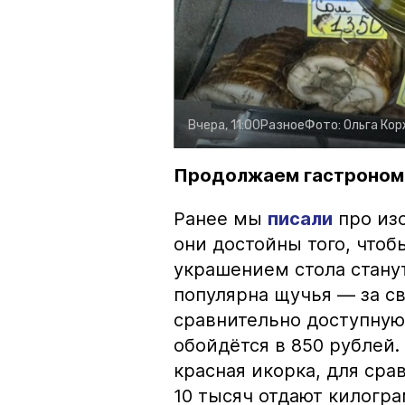
Вчера, 11:00
Разное
Фото:
Ольга Ко
Продолжаем гастроном
Ранее мы
писали
про изо
они достойны того, чтоб
украшением стола стану
популярна щучья — за с
сравнительно доступную 
обойдётся в 850 рублей.
красная икорка, для срав
10 тысяч отдают килогр