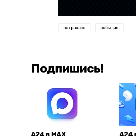
астрахань
событие
Подпишись!
А24 в MAX
А24 