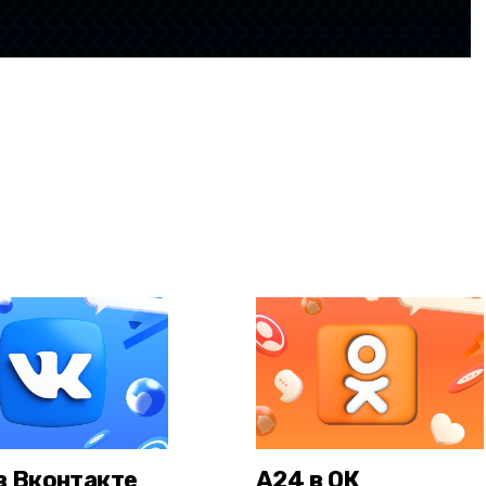
в Вконтакте
А24 в ОК