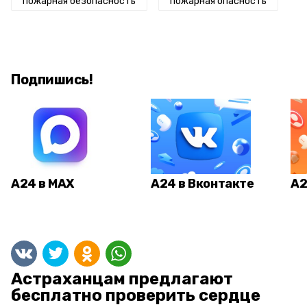
пожарная безопасность
пожарная опасность
Подпишись!
А24 в MAX
А24 в Вконтакте
А2
Астраханцам предлагают
бесплатно проверить сердце