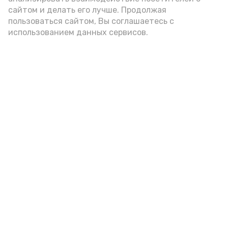
сайтом и делать его лучше. Продолжая
помола. Есть икру следует в первой
пользоваться сайтом, Вы соглашаетесь с
половине дня. Кстати, полезнее для
использованием данных сервисов.
здоровья сопроводить такой бутерброд
сочными овощами, свежей зеленью и
отварным яйцом.