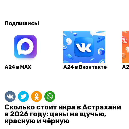
Подпишись!
А24 в MAX
А24 в Вконтакте
А2
Сколько стоит икра в Астрахани
в 2026 году: цены на щучью,
красную и чёрную