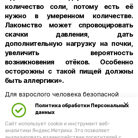
количество соли, потому есть её
нужно в умеренном количестве.
Лакомство может спровоцировать
скачки давления, дать
дополнительную нагрузку на почки,
увеличить вероятность
возникновения отёков. Особенно
осторожны с такой пищей должны
быть аллергики».
Для взрослого человека безопасной
порцией икры считается 30-50 граммов
Политика обработки Персональных
(2-3 ложки). При этом следует обратить
данных
внимание на хлеб, с которым она
Сайт использует cookie и инструмент веб-
подаётся: лучше выбирать
аналитики Яндекс.Метрика. Это позволяет
цельнозерновой, с мукой грубого
анализировать взаимодействие посетителей с