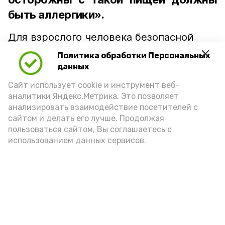
быть аллергики».
Для взрослого человека безопасной
порцией икры считается 30-50 граммов
Политика обработки Персональных
(2-3 ложки). При этом следует обратить
данных
внимание на хлеб, с которым она
Сайт использует cookie и инструмент веб-
подаётся: лучше выбирать
аналитики Яндекс.Метрика. Это позволяет
цельнозерновой, с мукой грубого
анализировать взаимодействие посетителей с
сайтом и делать его лучше. Продолжая
помола. Есть икру следует в первой
пользоваться сайтом, Вы соглашаетесь с
половине дня. Кстати, полезнее для
использованием данных сервисов.
здоровья сопроводить такой бутерброд
сочными овощами, свежей зеленью и
отварным яйцом.