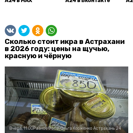
А24 в MAX
А24 в Вконтакте
А2
Сколько стоит икра в Астрахани
в 2026 году: цены на щучью,
красную и чёрную
Вчера, 11:00
Разное
Фото:
Ольга Корженко
Астрахань 24