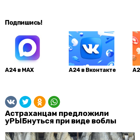
Подпишись!
А24 в MAX
А24 в Вконтакте
А2
Астраханцам предложили
уРЫБнуться при виде воблы