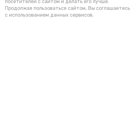
посетителей с сайтом и делать его лучше.
Продолжая пользоваться сайтом, Вы соглашаетесь
с использованием данных сервисов.
Фото: Ольга Корженко Астрахань 24
Как объяснили продавцы, воблу берут
охотно: уж больно хороша на вкус. К
тому же её удобно транспортировать,
она долго не портится. А это
немаловажно: рыбка, особенно с такими
бодрыми «аффирмациями», станет
лакомым презентом даже для далеко
живущих любимых.