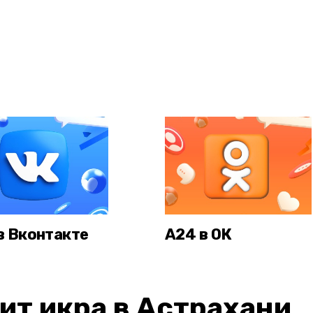
в Вконтакте
А24 в ОК
ит икра в Астрахани