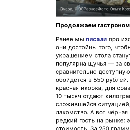
Вчера, 11:00
Разное
Фото:
Ольга Ко
Продолжаем гастроном
Ранее мы
писали
про изо
они достойны того, чтоб
украшением стола стану
популярна щучья — за с
сравнительно доступную 
обойдётся в 850 рублей.
красная икорка, для срав
10 тысяч отдают килогр
сложившейся ситуацией, 
лакомство. А вот чёрная
редкий гость на рынке:
стоимость. За 250 грамм 