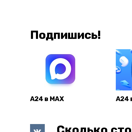
Подпишись!
А24 в MAX
А24 
Сколько сто