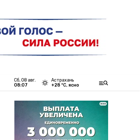
сб, 08 авг.
Астрахань
08:07
+
28
°С,
ясно