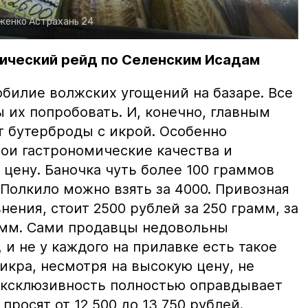
рженко
Астрахань 24
ический рейд по Селенским Исадам
билие волжских угощений на базаре. Все
ы их попробовать. И, конечно, главным
т бутерброды с икрой. Особенно
вои гастрономические качества и
цену. Баночка чуть более 100 граммов
 Полкило можно взять за 4000. Привозная
нения, стоит 2500 рублей за 250 грамм, за
амм. Сами продавцы недовольны
и не у каждого на прилавке есть такое
 икра, несмотря на высокую цену, не
 эксклюзивность полностью оправдывает
просят от 12 500 до 13 750 рублей.