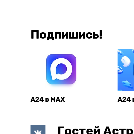
Подпишись!
А24 в MAX
А24 
Гостей Астр