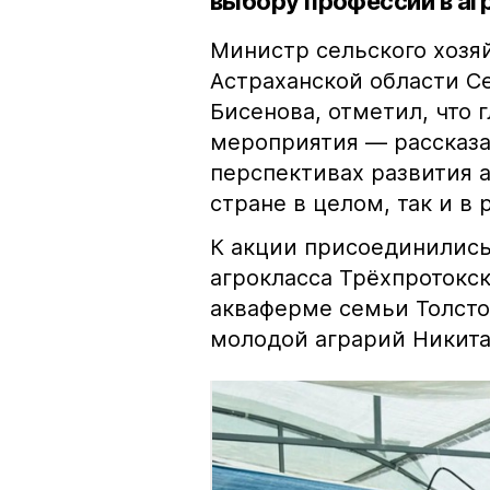
выбору профессии в аг
Министр сельского хоз
Астраханской области Се
Бисенова, отметил, что 
мероприятия — рассказат
перспективах развития 
стране в целом, так и в 
К акции присоединились
агрокласса Трёхпротокс
акваферме семьи Толсто
молодой аграрий Никита