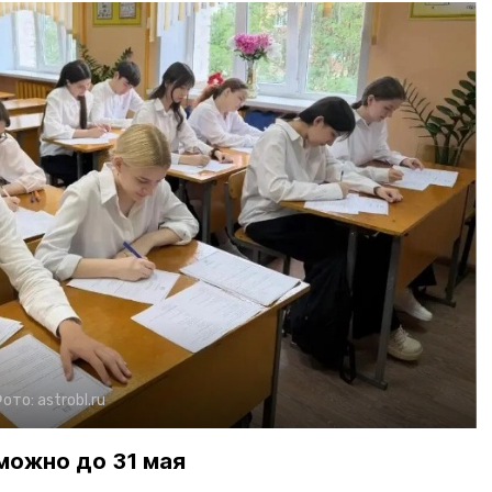
ото:
astrobl.ru
можно до 31 мая