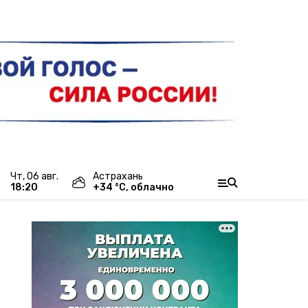
чт, 06 авг.
Астрахань
18:20
+
34
°С,
облачно