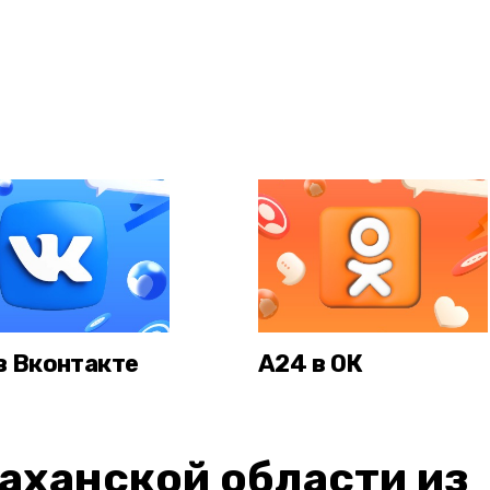
в Вконтакте
А24 в ОК
аханской области из