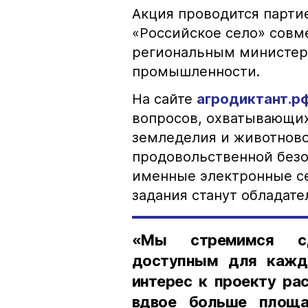
Акция проводится парти
«Российское село» совм
региональным министерс
промышленности.
На сайте
агродиктант.р
вопросов, охватывающих
земледелия и животново
продовольственной безо
именные электронные с
задания станут обладат
«Мы стремимся сд
доступным для кажд
интерес к проекту рас
вдвое больше площ