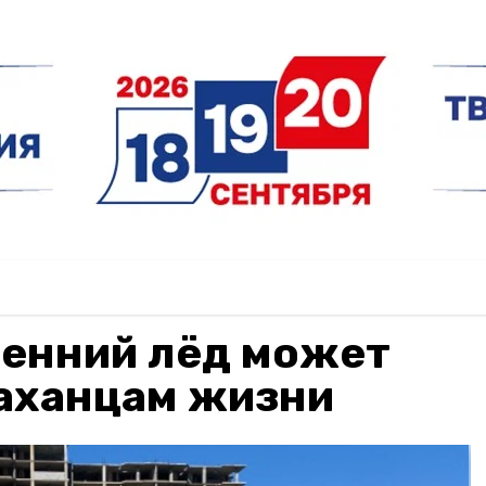
сенний лёд может
раханцам жизни