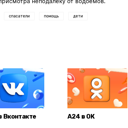
присмотра неподалёку от водоёмов.
спасатели
помощь
дети
в Вконтакте
А24 в ОК