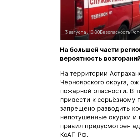
3 августа , 10:00
Безопасность
Фот
На большей части регио
вероятность возгораний
На территории Астрахан
Черноярского округа, о
пожарной опасности. В 
привести к серьёзному 
запрещено разводить кос
непотушенные окурки и 
правил предусмотрен ад
КоАП РФ.