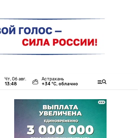
чт, 06 авг.
Астрахань
13:48
+
34
°С,
облачно