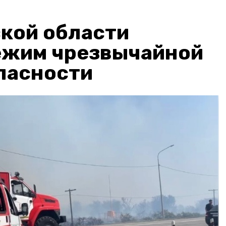
кой области
ежим чрезвычайной
пасности