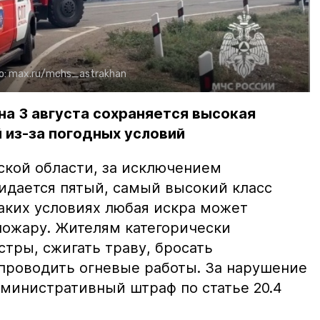
о:
max.ru/mchs_astrakhan
на 3 августа сохраняется высокая
 из-за погодных условий
ской области, за исключением
жидается пятый, самый высокий класс
таких условиях любая искра может
пожару. Жителям категорически
тры, сжигать траву, бросать
проводить огневые работы. За нарушение
министративный штраф по статье 20.4