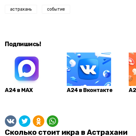
астрахань
событие
Подпишись!
А24 в MAX
А24 в Вконтакте
А2
Сколько стоит икра в Астрахани