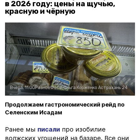
в 2026 году: цены на щучью,
красную и чёрную
Вчера, 11:00
Разное
Фото:
Ольга Корженко
Астрахань 24
Продолжаем гастрономический рейд по
Селенским Исадам
Ранее мы
писали
про изобилие
волжских угощений на базаре. Все они