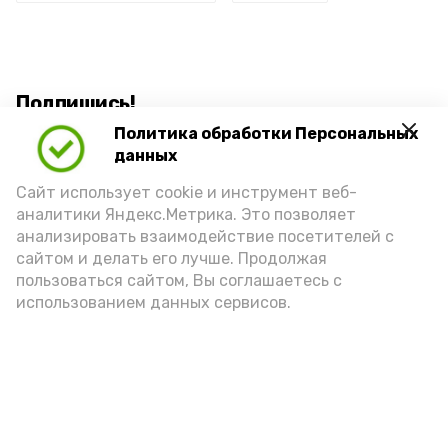
Подпишись!
Политика обработки Персональных
данных
Сайт использует cookie и инструмент веб-
аналитики Яндекс.Метрика. Это позволяет
анализировать взаимодействие посетителей с
А24 в MAX
А24 в Вконтакте
А2
сайтом и делать его лучше. Продолжая
пользоваться сайтом, Вы соглашаетесь с
использованием данных сервисов.
Астраханцам дали алгоритм
действий при ракетной
опасности