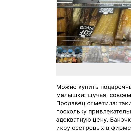
Можно купить подарочны
малышки: щучья, совсем
Продавец отметила: так
поскольку привлекатель
адекватную цену. Баноч
икру осетровых в фирме