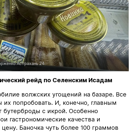
орженко
Астрахань 24
ический рейд по Селенским Исадам
билие волжских угощений на базаре. Все
ы их попробовать. И, конечно, главным
т бутерброды с икрой. Особенно
вои гастрономические качества и
цену. Баночка чуть более 100 граммов