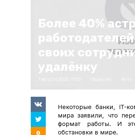
Более 40% аст
работодателей
своих сотрудн
удалёнку
1 августа 2020, 11:00
Общество
Фото:
Некоторые банки, IT-к
мира заявили, что пер
формат работы. И эт
обстановки в мире.