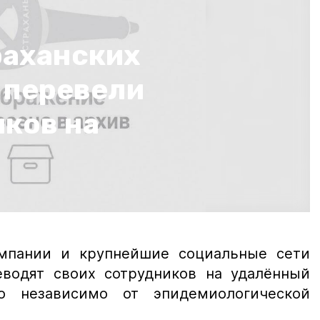
раханских
 перевели
иков на
омпании и крупнейшие социальные сети
еводят своих сотрудников на удалённый
о независимо от эпидемиологической