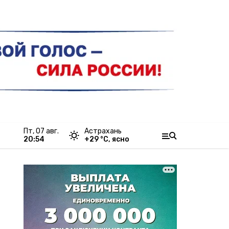
пт, 07 авг.
Астрахань
20:54
+
29
°С,
ясно