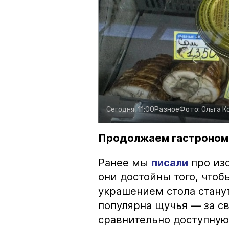
Сегодня, 11:00
Разное
Фото:
Ольга К
Продолжаем гастроном
Ранее мы
писали
про изо
они достойны того, чтоб
украшением стола стану
популярна щучья — за с
сравнительно доступную 