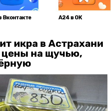
в Вконтакте
А24 в ОК
ит икра в Астрахани
: цены на щучью,
чёрную