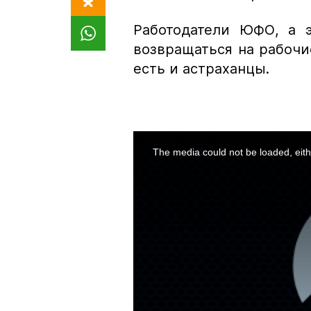
Работодатели ЮФО, а 
возвращаться на рабочи
есть и астраханцы.
This
is
a
The media could not be loaded, eith
modal
window.