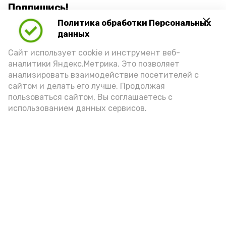
Подпишись!
Политика обработки Персональных
данных
Сайт использует cookie и инструмент веб-
аналитики Яндекс.Метрика. Это позволяет
анализировать взаимодействие посетителей с
А24 в MAX
А24 в Вконтакте
А2
сайтом и делать его лучше. Продолжая
пользоваться сайтом, Вы соглашаетесь с
использованием данных сервисов.
7 августа астраханцы снова
окажутся в плену у жары