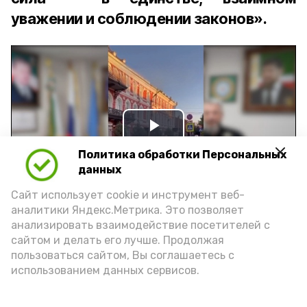
уважении и соблюдении законов».
Play
Политика обработки Персональных
Video
данных
Сайт использует cookie и инструмент веб-
аналитики Яндекс.Метрика. Это позволяет
Видео: управление пресс-службы и информации
анализировать взаимодействие посетителей с
администрации губернатора АО
сайтом и делать его лучше. Продолжая
пользоваться сайтом, Вы соглашаетесь с
использованием данных сервисов.
год единства народов
закон