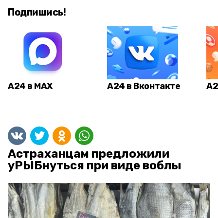
Подпишись!
А24 в MAX
А24 в Вконтакте
А2
Астраханцам предложили
уРЫБнуться при виде воблы