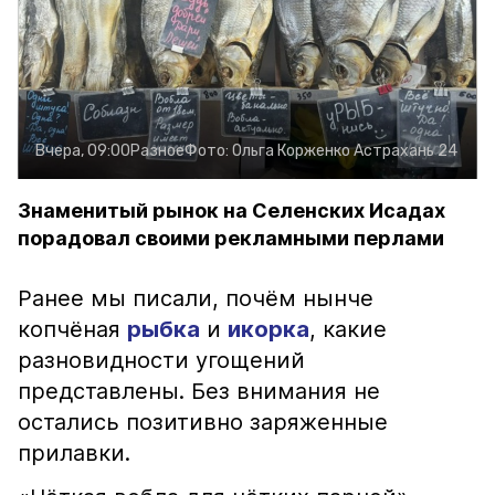
Вчера, 09:00
Разное
Фото:
Ольга Корженко
Астрахань 24
Знаменитый рынок на Селенских Исадах
порадовал своими рекламными перлами
Ранее мы писали, почём нынче
копчёная
рыбка
и
икорка
, какие
разновидности угощений
представлены. Без внимания не
остались позитивно заряженные
прилавки.