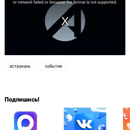
window.
or network failed or because the format is not supported.
астрахань
событие
Подпишись!