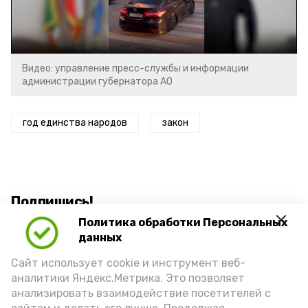
Video
Видео: управление пресс-службы и информации
администрации губернатора АО
год единства народов
закон
Подпишись!
Политика обработки Персональных
данных
Сайт использует cookie и инструмент веб-
аналитики Яндекс.Метрика. Это позволяет
анализировать взаимодействие посетителей с
А24 в MAX
А24 в Вконтакте
А2