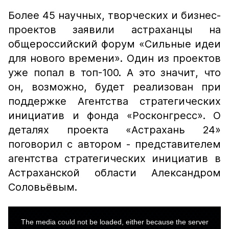
Более 45 научных, творческих и бизнес-
проектов заявили астраханцы на
общероссийский форум «Сильные идеи
для нового времени». Один из проектов
уже попал в топ-100. А это значит, что
он, возможно, будет реализован при
поддержке Агентства стратегических
инициатив и фонда «Росконгресс». О
деталях проекта «Астрахань 24»
поговорил с автором - представителем
агентства стратегических инициатив в
Астраханской области Александром
Соловьёвым.
This
is
a
The media could not be loaded, either because the server
modal