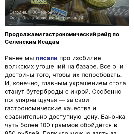
Сегодня, 11:00
Разное
Фото:
Ольга Корженко
Астрахань 24
Продолжаем гастрономический рейд по
Селенским Исадам
Ранее мы
писали
про изобилие
волжских угощений на базаре. Все они
достойны того, чтобы их попробовать.
И, конечно, главным украшением стола
станут бутерброды с икрой. Особенно
популярна щучья — за свои
гастрономические качества и
сравнительно доступную цену. Баночка
чуть более 100 граммов обойдётся в
850 рублей. Полкило можно взять за