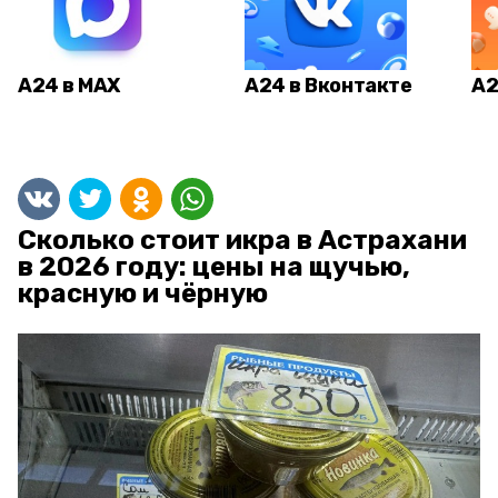
А24 в MAX
А24 в Вконтакте
А2
Сколько стоит икра в Астрахани
в 2026 году: цены на щучью,
красную и чёрную