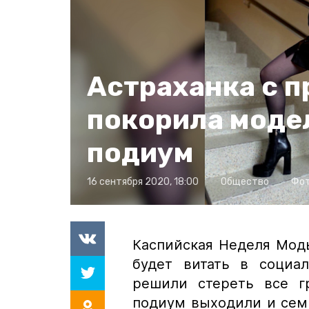
Астраханка с 
покорила моде
подиум
16 сентября 2020, 18:00
Общество
Фот
Каспийская Неделя Моды
будет витать в социал
решили стереть все гр
подиум выходили и сем