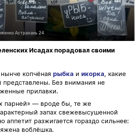
рженко
Астрахань 24
еленских Исадах порадовал своими
 нынче копчёная
рыбка
и
икорка
, какие
 представлены. Без внимания не
яженные прилавки.
х парней» — вроде бы, те же
характерный запах свежевысушенной
но аппетит разжигается гораздо сильнее:
ряжена воблёшка.