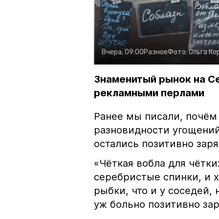
Вчера, 09:00
Разное
Фото:
Ольга Ко
Знаменитый рынок на С
рекламными перлами
Ранее мы писали, почём
разновидности угощений
остались позитивно зар
«Чёткая вобла для чётки
серебристые спинки, и 
рыбки, что и у соседей, 
уж больно позитивно за