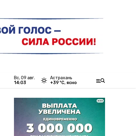
вс, 09 авг.
Астрахань
14:03
+
39
°С,
ясно