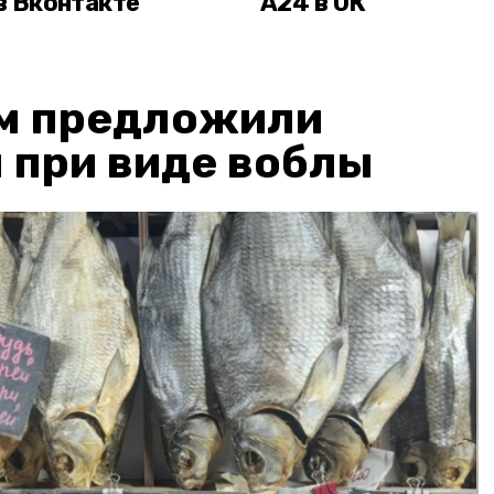
в Вконтакте
А24 в ОК
м предложили
 при виде воблы