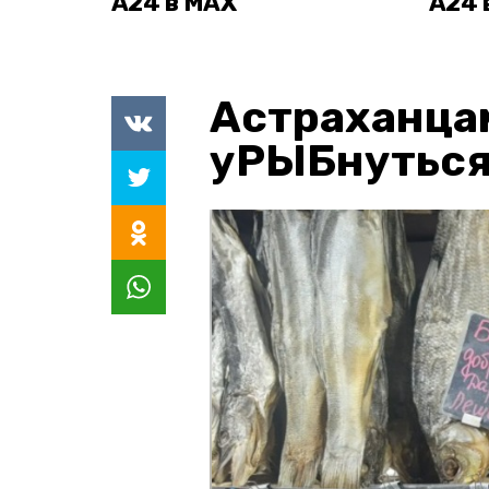
А24 в MAX
А24 
Астраханца
уРЫБнуться