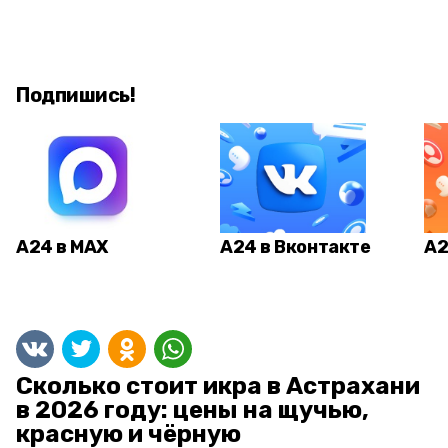
Подпишись!
А24 в MAX
А24 в Вконтакте
А2
Сколько стоит икра в Астрахани
в 2026 году: цены на щучью,
красную и чёрную