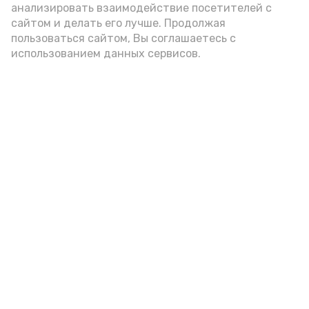
цельнозерновой, с мукой грубого
анализировать взаимодействие посетителей с
сайтом и делать его лучше. Продолжая
помола. Есть икру следует в первой
пользоваться сайтом, Вы соглашаетесь с
половине дня. Кстати, полезнее для
использованием данных сервисов.
здоровья сопроводить такой бутерброд
сочными овощами, свежей зеленью и
отварным яйцом.