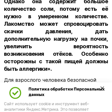
Однако она содержит большое
количество соли, потому есть её
нужно в умеренном количестве.
Лакомство может спровоцировать
скачки давления, дать
дополнительную нагрузку на почки,
увеличить вероятность
возникновения отёков. Особенно
осторожны с такой пищей должны
быть аллергики».
Для взрослого человека безопасной
порцией икры считается 30-50 граммов
Политика обработки Персональных
(2-3 ложки). При этом следует обратить
данных
внимание на хлеб, с которым она
Сайт использует cookie и инструмент веб-
подаётся: лучше выбирать
аналитики Яндекс.Метрика. Это позволяет