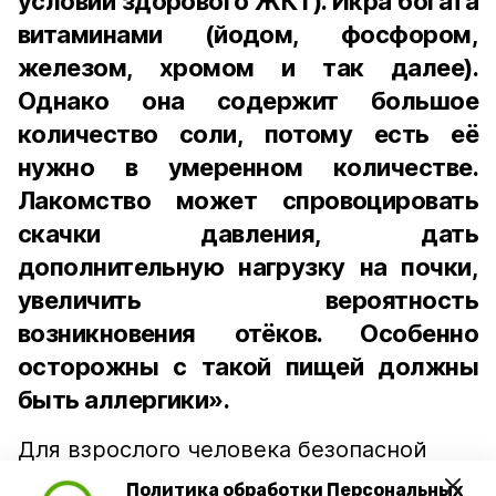
условии здорового ЖКТ). Икра богата
витаминами (йодом, фосфором,
железом, хромом и так далее).
Однако она содержит большое
количество соли, потому есть её
нужно в умеренном количестве.
Лакомство может спровоцировать
скачки давления, дать
дополнительную нагрузку на почки,
увеличить вероятность
возникновения отёков. Особенно
осторожны с такой пищей должны
быть аллергики».
Для взрослого человека безопасной
порцией икры считается 30-50 граммов
Политика обработки Персональных