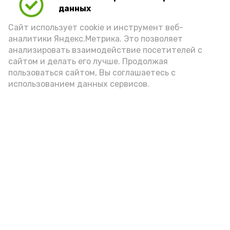
(2-3 ложки). При этом следует обратить
данных
внимание на хлеб, с которым она
Сайт использует cookie и инструмент веб-
подаётся: лучше выбирать
аналитики Яндекс.Метрика. Это позволяет
цельнозерновой, с мукой грубого
анализировать взаимодействие посетителей с
сайтом и делать его лучше. Продолжая
помола. Есть икру следует в первой
пользоваться сайтом, Вы соглашаетесь с
половине дня. Кстати, полезнее для
использованием данных сервисов.
здоровья сопроводить такой бутерброд
сочными овощами, свежей зеленью и
отварным яйцом.