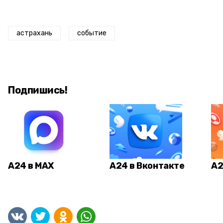
астрахань
событие
Подпишись!
А24 в MAX
А24 в Вконтакте
А2