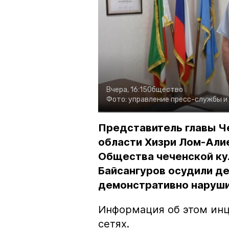
Вчера, 16:15
Общество
Фото:
управление пресс-службы и
Представитель главы Ч
области Хизри Лом-Али
Общества чеченской ку
Байсангуров осудили де
демонстративно наруши
Информация об этом инц
сетях.