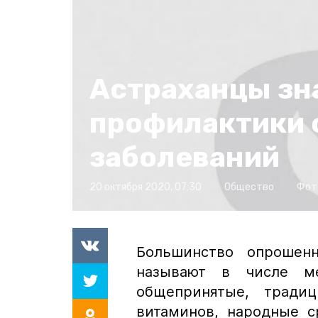
Астраханцы зн
профилактики 
заболеваний
20 октября 2020, 07:30
Общество
Фот
Большинство опрошенн
называют в числе м
общепринятые, тради
витаминов, народные ср