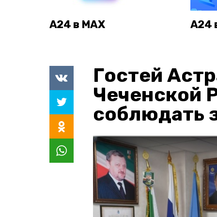
А24 в MAX
А24 
Гостей Астр
Чеченской 
соблюдать з