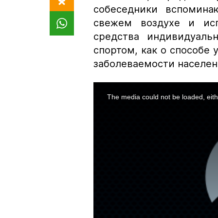
собеседники вспомина
свежем воздухе и исп
средства индивидуаль
спортом, как о способе
заболеваемости населен
This
is
a
The media could not be loaded, eith
modal
window.