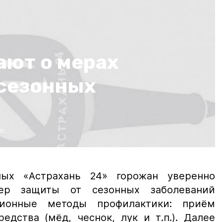
ают о мерах
сезонных
о:
ых «Астрахань 24» горожан уверенно
ер защиты от сезонных заболеваний
ционные методы профилактики: приём
едства (мёд, чеснок, лук и т.п.). Далее