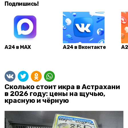
Подпишись!
А24 в MAX
А24 в Вконтакте
А2
Сколько стоит икра в Астрахани
в 2026 году: цены на щучью,
красную и чёрную