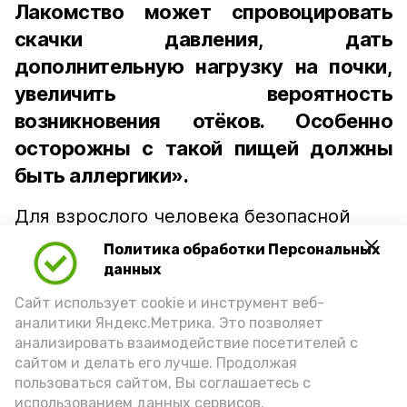
Лакомство может спровоцировать
скачки давления, дать
дополнительную нагрузку на почки,
увеличить вероятность
возникновения отёков. Особенно
осторожны с такой пищей должны
быть аллергики».
Для взрослого человека безопасной
порцией икры считается 30-50 граммов
Политика обработки Персональных
(2-3 ложки). При этом следует обратить
данных
внимание на хлеб, с которым она
Сайт использует cookie и инструмент веб-
подаётся: лучше выбирать
аналитики Яндекс.Метрика. Это позволяет
цельнозерновой, с мукой грубого
анализировать взаимодействие посетителей с
сайтом и делать его лучше. Продолжая
помола. Есть икру следует в первой
пользоваться сайтом, Вы соглашаетесь с
половине дня. Кстати, полезнее для
использованием данных сервисов.