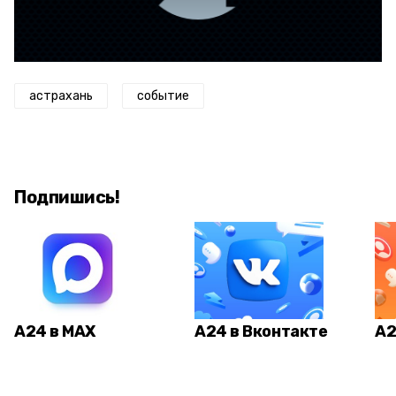
астрахань
событие
Подпишись!
А24 в MAX
А24 в Вконтакте
А2