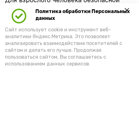
Для взрослого человека безопасной
порцией икры считается 30-50 граммов
Политика обработки Персональных
(2-3 ложки). При этом следует обратить
данных
внимание на хлеб, с которым она
Сайт использует cookie и инструмент веб-
подаётся: лучше выбирать
аналитики Яндекс.Метрика. Это позволяет
цельнозерновой, с мукой грубого
анализировать взаимодействие посетителей с
сайтом и делать его лучше. Продолжая
помола. Есть икру следует в первой
пользоваться сайтом, Вы соглашаетесь с
половине дня. Кстати, полезнее для
использованием данных сервисов.
здоровья сопроводить такой бутерброд
сочными овощами, свежей зеленью и
отварным яйцом.