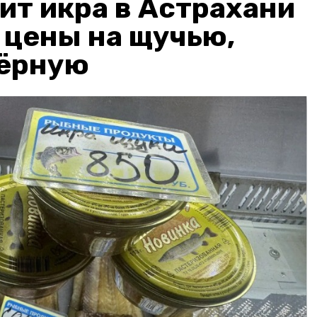
ит икра в Астрахани
: цены на щучью,
чёрную