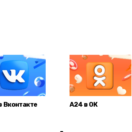
в Вконтакте
А24 в ОК