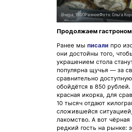
Вчера, 11:00
Разное
Фото:
Ольга Ко
Продолжаем гастроном
Ранее мы
писали
про изо
они достойны того, чтоб
украшением стола стану
популярна щучья — за с
сравнительно доступную 
обойдётся в 850 рублей.
красная икорка, для срав
10 тысяч отдают килогр
сложившейся ситуацией, 
лакомство. А вот чёрная
редкий гость на рынке: