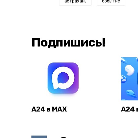
астрахань
событие
Подпишись!
А24 в MAX
А24 