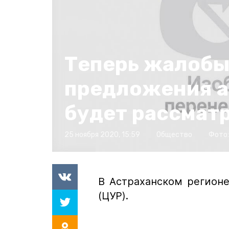
Теперь жалобы
предложения а
будет рассмат
25 ноября 2020, 15:59
Общество
Фото:
В Астраханском регион
(ЦУР).