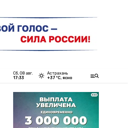
сб, 08 авг.
Астрахань
17:33
+
37
°С,
ясно