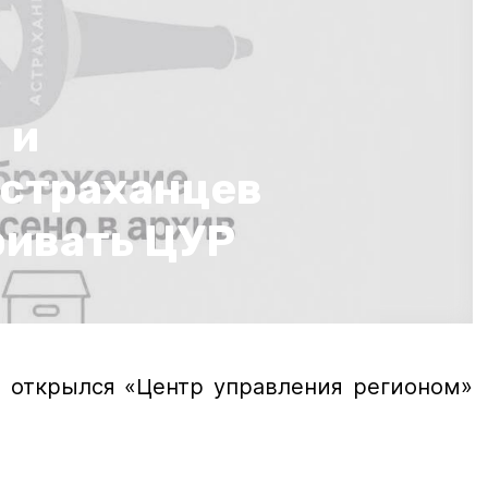
 и
страханцев
ривать ЦУР
е открылся «Центр управления регионом»