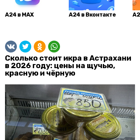
А24 в MAX
А24 в Вконтакте
А2
Сколько стоит икра в Астрахани
в 2026 году: цены на щучью,
красную и чёрную