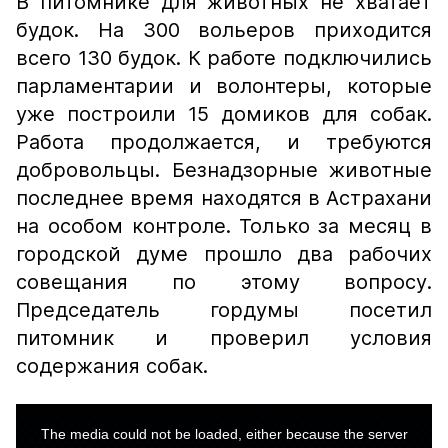
В питомнике для животных не хватает
будок. На 300 вольеров приходится
всего 130 будок. К работе подключились
парламентарии и волонтеры, которые
уже построили 15 домиков для собак.
Работа продолжается, и требуются
добровольцы. Безнадзорные животные
последнее время находятся в Астрахани
на особом контроле. Только за месяц в
городской думе прошло два рабочих
совещания по этому вопросу.
Председатель гордумы посетил
питомник и проверил условия
содержания собак.
This
is
a
The media could not be loaded, either because the server
modal