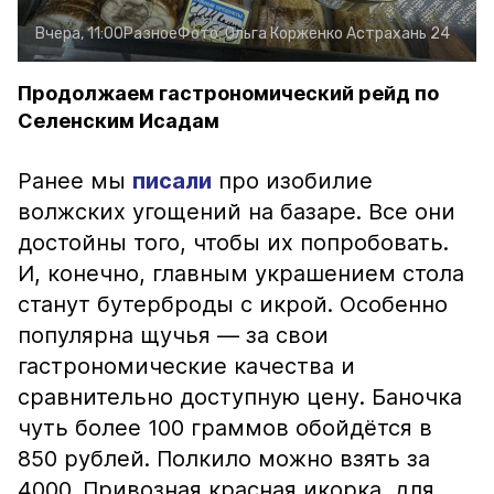
Вчера, 11:00
Разное
Фото:
Ольга Корженко
Астрахань 24
Продолжаем гастрономический рейд по
Селенским Исадам
Ранее мы
писали
про изобилие
волжских угощений на базаре. Все они
достойны того, чтобы их попробовать.
И, конечно, главным украшением стола
станут бутерброды с икрой. Особенно
популярна щучья — за свои
гастрономические качества и
сравнительно доступную цену. Баночка
чуть более 100 граммов обойдётся в
850 рублей. Полкило можно взять за
4000. Привозная красная икорка, для