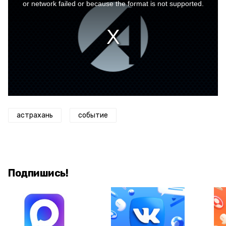
window.
or network failed or because the format is not supported.
астрахань
событие
Подпишись!